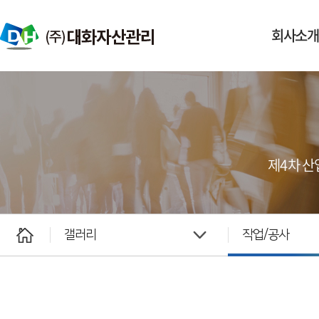
회사소개
제4차 산
갤러리
작업/공사